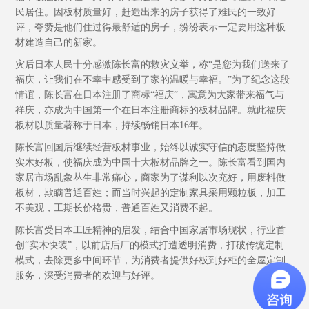
民居住。因板材质量好，赶造出来的房子获得了难民的一致好
评，夸赞是他们住过得最舒适的房子，纷纷表示一定要用这种板
材建造自己的新家。
灾后日本人民十分感激陈长富的救灾义举，称“是您为我们送来了
福庆，让我们在不幸中感受到了家的温暖与幸福。”为了纪念这段
情谊，陈长富在日本注册了商标“福庆”，寓意为大家带来福气与
祥庆，亦成为中国第一个在日本注册商标的板材品牌。就此福庆
板材以质量著称于日本，持续畅销日本16年。
陈长富回国后继续经营板材事业，始终以诚实守信的态度坚持做
实木好板，使福庆成为中国十大板材品牌之一。陈长富看到国内
家居市场乱象丛生非常痛心，商家为了谋利以次充好，用废料做
板材，欺瞒普通百姓；而当时兴起的定制家具采用颗粒板，加工
不美观，工期长价格贵，普通百姓又消费不起。
陈长富受日本工匠精神的启发，结合中国家居市场现状，行业首
创“实木快装”，以前店后厂的模式打造透明消费，打破传统定制
模式，去除更多中间环节，为消费者提供好板到好柜的全屋定制
服务，深受消费者的欢迎与好评。