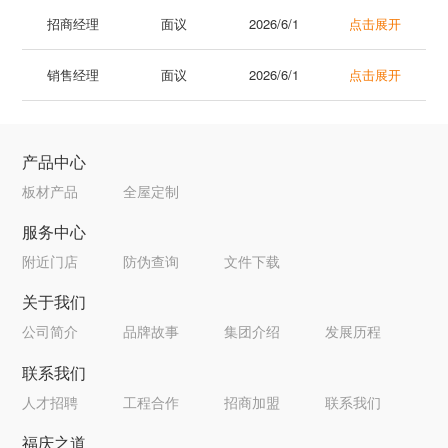
招商经理
面议
2026/6/1
点击展开
销售经理
面议
2026/6/1
点击展开
岗位职责：
1、具备招商经验，能有效合理安排时间并保证完成公司、
岗位职责：
部门制定的招商任务；
产品中心
1、具备销售经验，能有效合理安排时间并保证完成公司、
2、有望成为顶尖招商高手，收入上不封顶，有望成为优秀
板材产品
全屋定制
部门制定的销售任务；
组织管理及经营人员者优先考虑；
2、有望成为顶尖销售高手，收入上不封顶，有望成为优秀
3、开发管理并协调与潜在新客户的日常交流工作;
服务中心
组织管理及经营人员者优先考虑；
4、开发新客户，协助实施市场营销计划方式。
附近门店
防伪查询
文件下载
3、管理监督上协调与客户的日常工作;
关于我们
4、开发新客户，协助实施市场营销计划方式。
任职要求：
公司简介
品牌故事
集团介绍
发展历程
1、大专及以上学历；
任职要求：
2、普通话标准，适应出差，勇于不断迎接新挑战；
联系我们
1、大专及以上学历；
3、能承受较大的工作压力，具有良好的沟通、协调能力和
人才招聘
工程合作
招商加盟
联系我们
2、普通话标准，适应出差，勇于不断迎接新挑战；
吃苦耐劳精神。
福庆之道
3、能承受较大的工作压力，具有良好的沟通、协调能力和