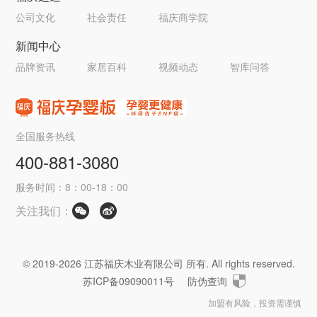
吃苦耐劳精神。
公司文化
社会责任
福庆商学院
联系方式：武经理 13401872077
新闻中心
联系方式：武经理 13401872077
申请岗位
品牌资讯
家居百科
视频动态
智库问答
申请岗位
全国服务热线
400-881-3080
服务时间：8：00-18：00
关注我们：
© 2019-2026 江苏福庆木业有限公司 所有. All rights reserved.
苏ICP备09090011号
防伪查询
加盟有风险，投资需谨慎